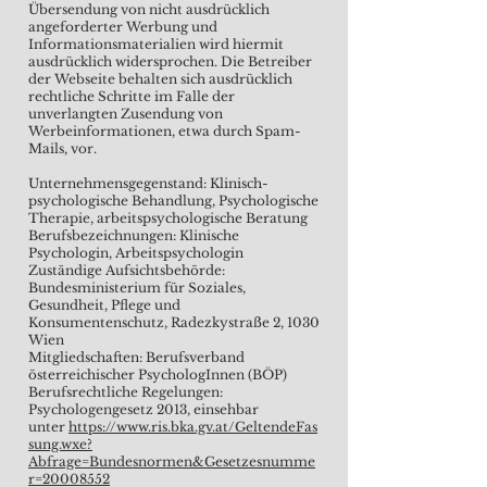
Übersendung von nicht ausdrücklich
angeforderter Werbung und
Informationsmaterialien wird hiermit
ausdrücklich widersprochen. Die Betreiber
der Webseite behalten sich ausdrücklich
rechtliche Schritte im Falle der
unverlangten Zusendung von
Werbeinformationen, etwa durch Spam-
Mails, vor.
Unternehmensgegenstand: Klinisch-
psychologische Behandlung, Psychologische
Therapie, arbeitspsychologische Beratung
Berufsbezeichnungen: Klinische
Psychologin, Arbeitspsychologin
Zuständige Aufsichtsbehörde:
Bundesministerium für Soziales,
Gesundheit, Pflege und
Konsumentenschutz, Radezkystraße 2, 1030
Wien
Mitgliedschaften: Berufsverband
österreichischer PsychologInnen (BÖP)
Berufsrechtliche Regelungen:
Psychologengesetz 2013, einsehbar
unter
https://www.ris.bka.gv.at/GeltendeFas
sung.wxe?
Abfrage=Bundesnormen&Gesetzesnumme
r=20008552